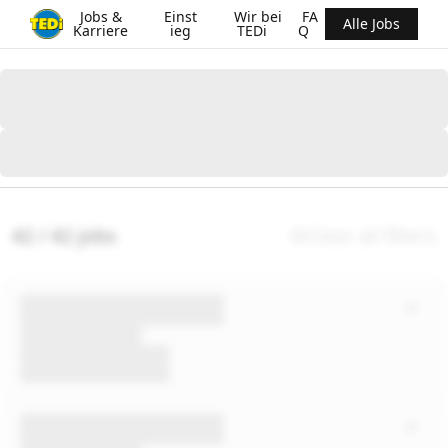
Jobs &
Einst
Wir bei
FA
Alle Jobs
Karriere
ieg
TEDi
Q
42 / 42 jobs
Clear all filters