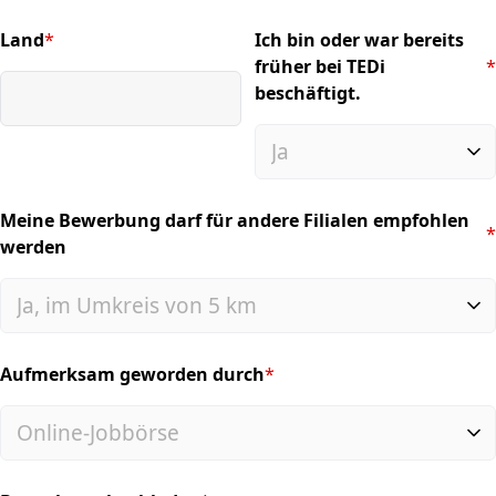
Land
*
Ich bin oder war bereits
(required)
früher bei TEDi
*
(required)
beschäftigt.
Meine Bewerbung darf für andere Filialen empfohlen
*
(required)
werden
Aufmerksam geworden durch
*
(required)