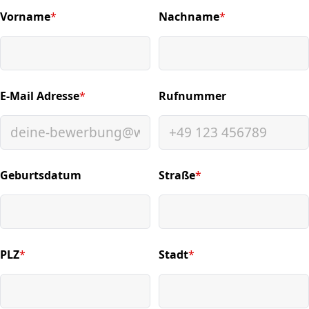
Vorname
*
Nachname
*
(required)
(required)
E-Mail Adresse
*
Rufnummer
(required)
Geburtsdatum
Straße
*
(required)
PLZ
*
Stadt
*
(required)
(required)