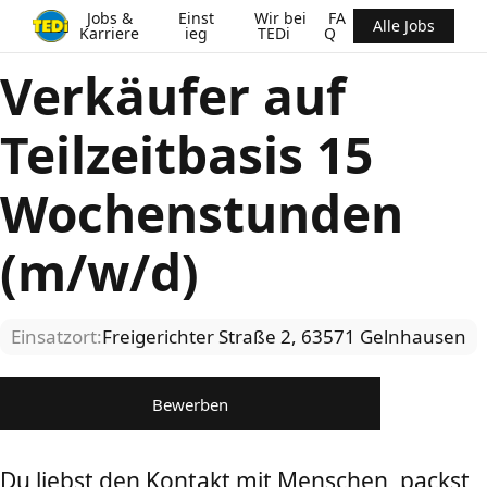
Jobs &
Einst
Wir bei
FA
Alle Jobs
Karriere
ieg
TEDi
Q
Verkäufer auf
Teilzeitbasis 15
Wochenstunden
(m/w/d)
Einsatzort:
Freigerichter Straße 2, 63571 Gelnhausen
Bewerben
Du liebst den Kontakt mit Menschen, packst