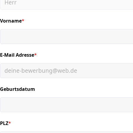
Vorname
*
(required)
E-Mail Adresse
*
(required)
Geburtsdatum
PLZ
*
(required)