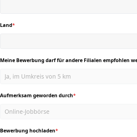
Land
*
(required)
Meine Bewerbung darf für andere Filialen empfohlen w
(required)
Aufmerksam geworden durch
*
(required)
Bewerbung hochladen
*
(required)